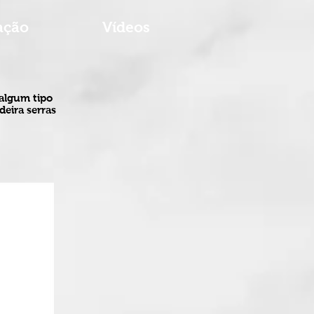
ação
Vídeos
 algum tipo
deira serras