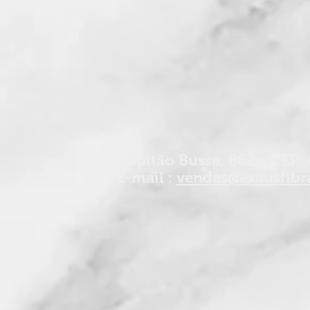
Rua Capitão Busse, 862 - CEP: 
E-mail :
vendas@exausfibr