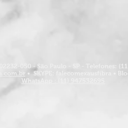
02232-050 - São Paulo - SP - Telefones: (1
a.com.br
• SKYPE: falecomexausfibra • Blo
(11) 947532695
WhatsApp :