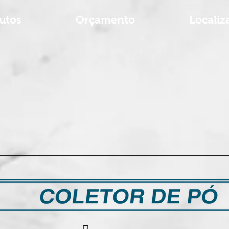
utos
Orçamento
Localiz