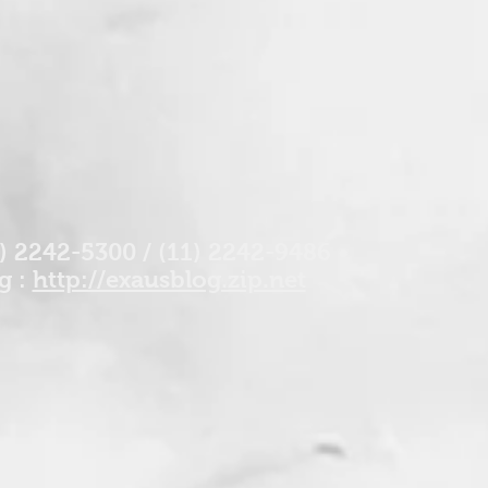
1) 2242-5300 / (11) 2242-9486 •
g :
http://exausblog.zip.net