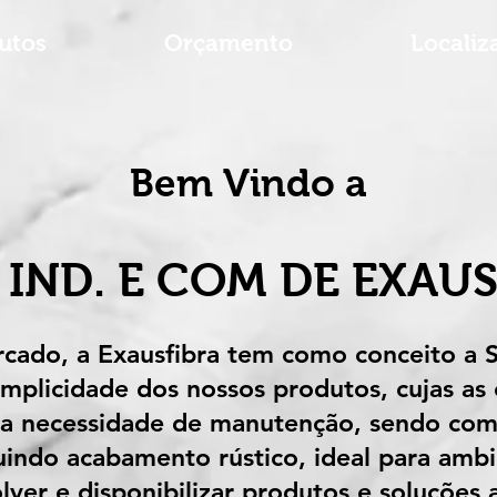
utos
Orçamento
Localiz
Bem Vindo a
 IND. E COM DE EXAU
cado, a Exausfibra tem como conceito a Si
mplicidade dos nossos produtos, cujas as c
ara necessidade de manutenção, sendo com
uindo acabamento rústico, ideal para ambie
ver e disponibilizar produtos e soluções