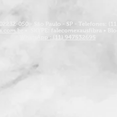
02232-050 - São Paulo - SP - Telefones: (1
a.com.br
• SKYPE: falecomexausfibra • Blo
(11) 947532695
WhatsApp :