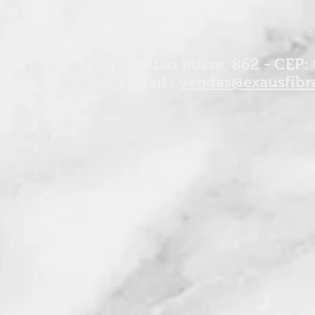
Rua Capitão Busse, 862 - CEP: 
E-mail :
vendas@exausfibr