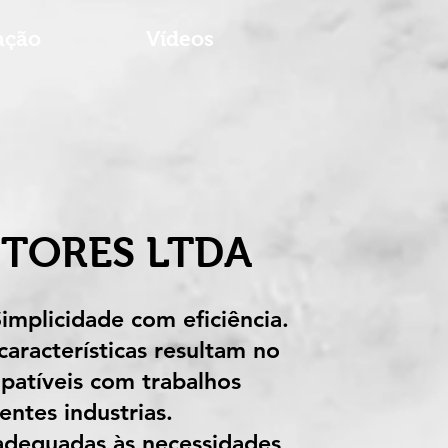
ação
Vídeos
STORES LTDA
mplicidade com eficiência.
aracterísticas resultam no
patíveis com trabalhos
ntes industrias.
 adequadas às necessidades