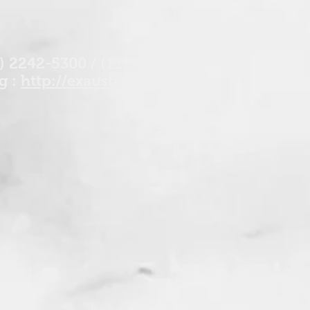
1) 2242-5300 / (11) 2242-9486 •
g :
http://exausblog.zip.net